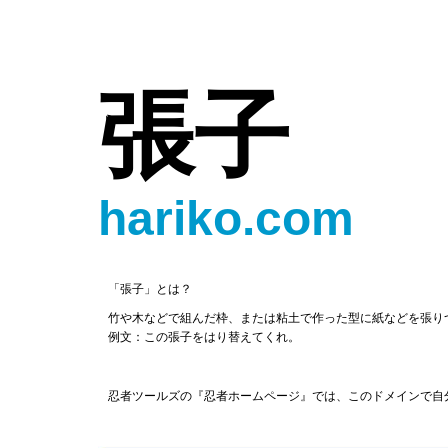
張子
hariko.com
「張子」とは？
竹や木などで組んだ枠、または粘土で作った型に紙などを張り
例文：この張子をはり替えてくれ。
忍者ツールズの『忍者ホームページ』では、このドメインで自